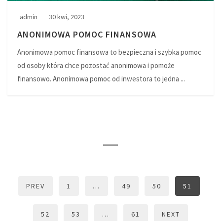
admin
30 kwi, 2023
ANONIMOWA POMOC FINANSOWA
Anonimowa pomoc finansowa to bezpieczna i szybka pomoc
od osoby która chce pozostać anonimowa i pomoże
finansowo. Anonimowa pomoc od inwestora to jedna ...
PREV
1
…
49
50
51
52
53
…
61
NEXT