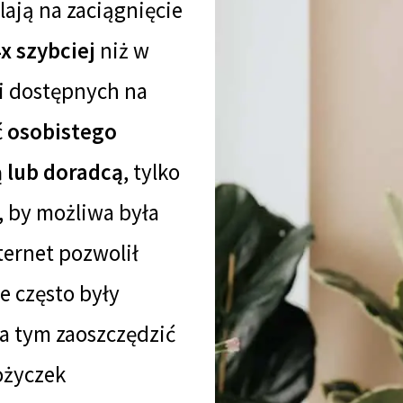
lają na zaciągnięcie
x szybciej
niż w
i dostępnych na
ć
osobistego
 lub doradcą
, tylko
ć, by możliwa była
ternet pozwolił
re często były
 tym zaoszczędzić
ożyczek