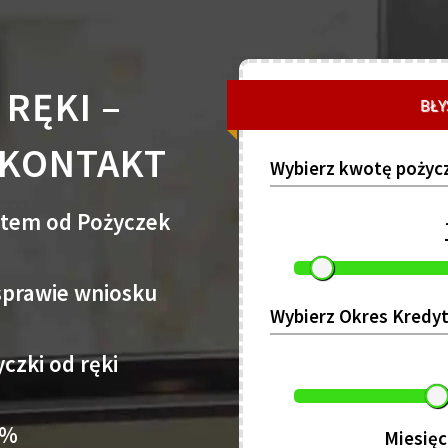
RĘKI –
BŁY
 KONTAKT
Wybierz kwotę pożycz
rtem od Pożyczek
 sprawie wniosku
Wybierz Okres Kredy
czki od ręki
3%
Miesięc