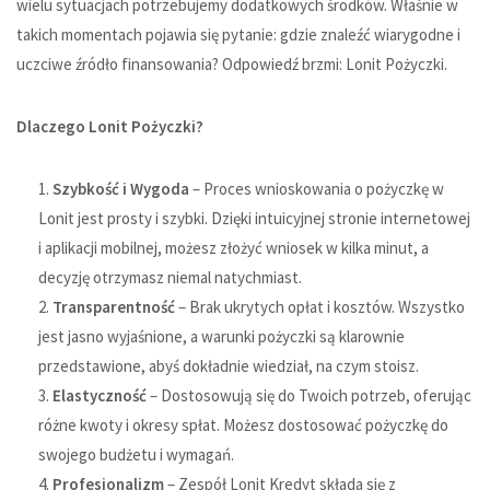
wielu sytuacjach potrzebujemy dodatkowych środków. Właśnie w
takich momentach pojawia się pytanie: gdzie znaleźć wiarygodne i
uczciwe źródło finansowania? Odpowiedź brzmi: Lonit Pożyczki.
Dlaczego Lonit Pożyczki?
Szybkość i Wygoda
– Proces wnioskowania o pożyczkę w
Lonit jest prosty i szybki. Dzięki intuicyjnej stronie internetowej
i aplikacji mobilnej, możesz złożyć wniosek w kilka minut, a
decyzję otrzymasz niemal natychmiast.
Transparentność
– Brak ukrytych opłat i kosztów. Wszystko
jest jasno wyjaśnione, a warunki pożyczki są klarownie
przedstawione, abyś dokładnie wiedział, na czym stoisz.
Elastyczność
– Dostosowują się do Twoich potrzeb, oferując
różne kwoty i okresy spłat. Możesz dostosować pożyczkę do
swojego budżetu i wymagań.
Profesjonalizm
– Zespół Lonit Kredyt składa się z