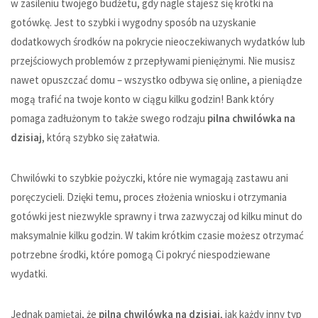
w zasileniu twojego budżetu, gdy nagle stajesz się krótki na
gotówkę. Jest to szybki i wygodny sposób na uzyskanie
dodatkowych środków na pokrycie nieoczekiwanych wydatków lub
przejściowych problemów z przepływami pieniężnymi. Nie musisz
nawet opuszczać domu – wszystko odbywa się online, a pieniądze
mogą trafić na twoje konto w ciągu kilku godzin!
Bank który
pomaga zadłużonym
to także swego rodzaju
pilna chwilówka na
dzisiaj
, którą szybko się załatwia.
Chwilówki to szybkie pożyczki, które nie wymagają zastawu ani
poręczycieli. Dzięki temu, proces złożenia wniosku i otrzymania
gotówki jest niezwykle sprawny i trwa zazwyczaj od kilku minut do
maksymalnie kilku godzin. W takim krótkim czasie możesz otrzymać
potrzebne środki, które pomogą Ci pokryć niespodziewane
wydatki.
Jednak pamiętaj, że
pilna chwilówka na dzisiaj
, jak każdy inny typ