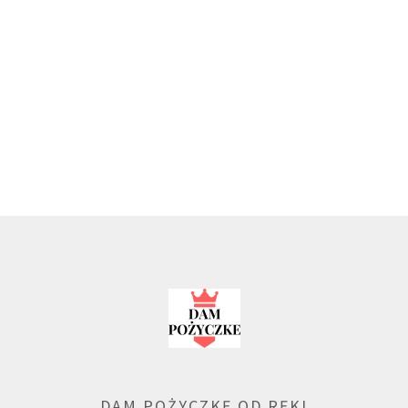
DAM POŻYCZKĘ OD RĘKI