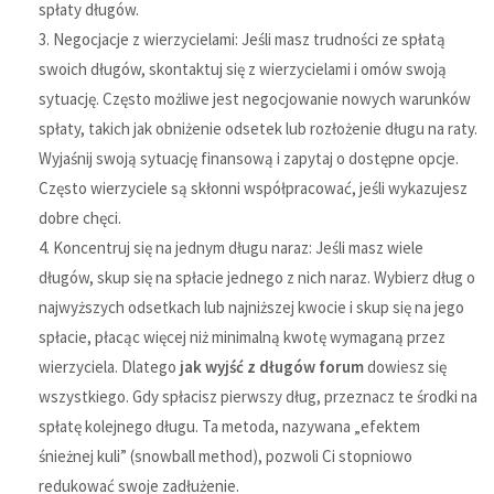
spłaty długów.
Negocjacje z wierzycielami: Jeśli masz trudności ze spłatą
swoich długów, skontaktuj się z wierzycielami i omów swoją
sytuację. Często możliwe jest negocjowanie nowych warunków
spłaty, takich jak obniżenie odsetek lub rozłożenie długu na raty.
Wyjaśnij swoją sytuację finansową i zapytaj o dostępne opcje.
Często wierzyciele są skłonni współpracować, jeśli wykazujesz
dobre chęci.
Koncentruj się na jednym długu naraz: Jeśli masz wiele
długów, skup się na spłacie jednego z nich naraz. Wybierz dług o
najwyższych odsetkach lub najniższej kwocie i skup się na jego
spłacie, płacąc więcej niż minimalną kwotę wymaganą przez
wierzyciela. Dlatego
jak wyjść z długów forum
dowiesz się
wszystkiego. Gdy spłacisz pierwszy dług, przeznacz te środki na
spłatę kolejnego długu. Ta metoda, nazywana „efektem
śnieżnej kuli” (snowball method), pozwoli Ci stopniowo
redukować swoje zadłużenie.