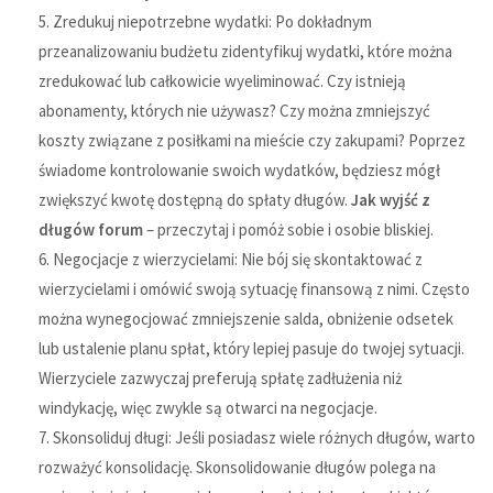
Zredukuj niepotrzebne wydatki: Po dokładnym
przeanalizowaniu budżetu zidentyfikuj wydatki, które można
zredukować lub całkowicie wyeliminować. Czy istnieją
abonamenty, których nie używasz? Czy można zmniejszyć
koszty związane z posiłkami na mieście czy zakupami? Poprzez
świadome kontrolowanie swoich wydatków, będziesz mógł
zwiększyć kwotę dostępną do spłaty długów.
Jak wyjść z
długów forum
– przeczytaj i pomóż sobie i osobie bliskiej.
Negocjacje z wierzycielami: Nie bój się skontaktować z
wierzycielami i omówić swoją sytuację finansową z nimi. Często
można wynegocjować zmniejszenie salda, obniżenie odsetek
lub ustalenie planu spłat, który lepiej pasuje do twojej sytuacji.
Wierzyciele zazwyczaj preferują spłatę zadłużenia niż
windykację, więc zwykle są otwarci na negocjacje.
Skonsoliduj długi: Jeśli posiadasz wiele różnych długów, warto
rozważyć konsolidację. Skonsolidowanie długów polega na