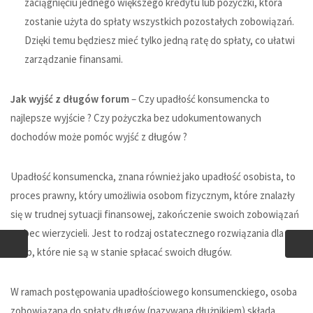
zaciągnięciu jednego większego kredytu lub pożyczki, która
zostanie użyta do spłaty wszystkich pozostałych zobowiązań.
Dzięki temu będziesz mieć tylko jedną ratę do spłaty, co ułatwi
zarządzanie finansami.
Jak wyjść z długów forum
– Czy upadłość konsumencka to
najlepsze wyjście ? Czy
pożyczka bez udokumentowanych
dochodów
może pomóc wyjść z długów ?
Upadłość konsumencka, znana również jako upadłość osobista, to
proces prawny, który umożliwia osobom fizycznym, które znalazły
się w trudnej sytuacji finansowej, zakończenie swoich zobowiązań
wobec wierzycieli. Jest to rodzaj ostatecznego rozwiązania dla
osób, które nie są w stanie spłacać swoich długów.
W ramach postępowania upadłościowego konsumenckiego, osoba
zobowiązana do spłaty długów (nazywana dłużnikiem) składa